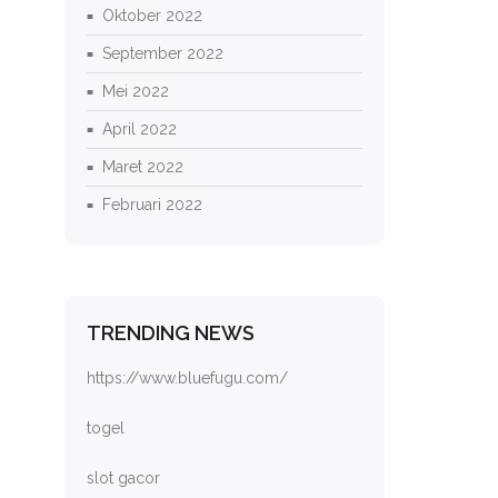
Oktober 2022
September 2022
Mei 2022
April 2022
Maret 2022
Februari 2022
TRENDING NEWS
https://www.bluefugu.com/
togel
slot gacor