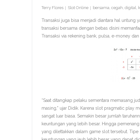
Terry Flores
Slot Online
bersama
,
cegah
,
digital
,
Transaksi juga bisa menjadi diantara hal untung
transaksi bersama dengan bebas disini memanfa
Transaksi via rekening bank, pulsa, e-money dan 
“Saat ditangkap pelaku sementara memasang judi
masing,” ujar Didik. Karena slot pragmatic play
sangat luar biasa. Semakin besar jumlah taruhan
keuntungan yang lebih besar. Hingga pemenang y
yang dilettakkan dalam game slot tersebut. Tipe
keuntungan yang jauh lebih besar yang dapat did