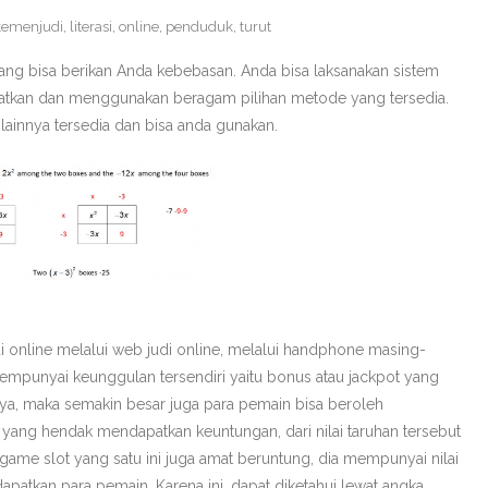
kemenjudi
,
literasi
,
online
,
penduduk
,
turut
 yang bisa berikan Anda kebebasan. Anda bisa laksanakan sistem
atkan dan menggunakan beragam pilihan metode yang tersedia.
lainnya tersedia dan bisa anda gunakan.
 online melalui web judi online, melalui handphone masing-
 mempunyai keunggulan tersendiri yaitu bonus atau jackpot yang
nya, maka semakin besar juga para pemain bisa beroleh
ang hendak mendapatkan keuntungan, dari nilai taruhan tersebut
 game slot yang satu ini juga amat beruntung, dia mempunyai nilai
apatkan para pemain. Karena ini, dapat diketahui lewat angka