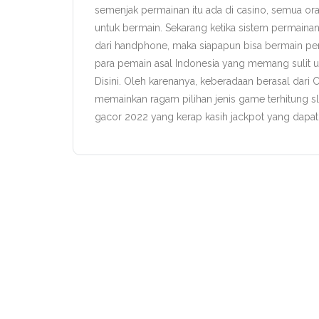
semenjak permainan itu ada di casino, semua o
untuk bermain. Sekarang ketika sistem permainan
dari handphone, maka siapapun bisa bermain perm
para pemain asal Indonesia yang memang sulit u
Disini. Oleh karenanya, keberadaan berasal dari C
memainkan ragam pilihan jenis game terhitung slot
gacor 2022 yang kerap kasih jackpot yang dapa