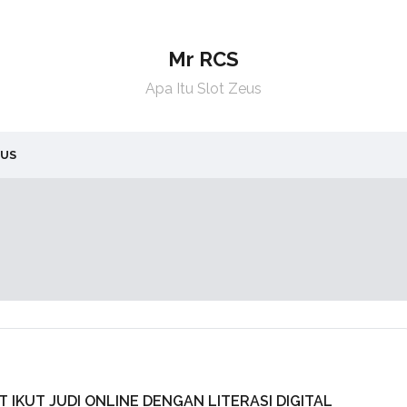
Mr RCS
Apa Itu Slot Zeus
 US
IKUT JUDI ONLINE DENGAN LITERASI DIGITAL