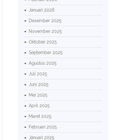
Januari 2026
Desember 2025
November 2025
Oktober 2025
September 2025
Agustus 2025
Juli 2025
Juni 2025
Mei 2025
April 2025
Maret 2025
Februari 2025
Januari 2025