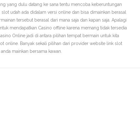
rang yang dulu datang ke sana tentu mencoba keberuntungan
 slot udah ada didalam versi online dan bisa dimainkan berasal
ainan tersebut berasal dari mana saja dan kapan saja. Apalagi
ntuk mendapatkan Casino offline karena memang tidak tersedia
asino Online jadi di antara pilihan tempat bermain untuk kita
 online. Banyak sekali pilihan dari provider website link slot
t anda mainkan bersama kawan.