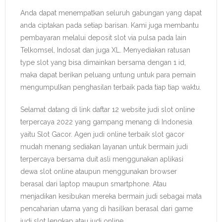
Anda dapat menempatkan seluruh gabungan yang dapat
anda ciptakan pada setiap barisan. Kami juga membantu
pembayaran melalui deposit slot via pulsa pada lain
Telkomsel, Indosat dan juga XL. Menyediakan ratusan
type slot yang bisa dimainkan bersama dengan 1 id,
maka dapat berikan peluang untung untuk para pemain
mengumpulkan penghasilan terbaik pada tiap tiap waktu.
Selamat datang di link daftar 12 website judi slot online
terpercaya 2022 yang gampang menang di Indonesia
yaitu Slot Gacor. Agen judi online terbaik slot gacor
mudah menang sediakan layanan untuk bermain judi
terpercaya bersama duit asli menggunakan aplikasi
dewa slot online ataupun menggunakan browser
berasal dari laptop maupun smartphone. Atau
menjadikan kesibukan mereka bermain judi sebagai mata
pencaharian utama yang di hasilkan berasal dari game
judi slot lengkap atau judi online.