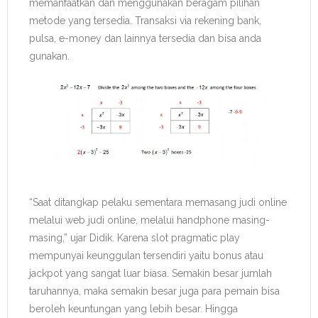
memanfaatkan dan menggunakan beragam pilihan
metode yang tersedia. Transaksi via rekening bank,
pulsa, e-money dan lainnya tersedia dan bisa anda
gunakan.
“Saat ditangkap pelaku sementara memasang judi online
melalui web judi online, melalui handphone masing-
masing,” ujar Didik. Karena slot pragmatic play
mempunyai keunggulan tersendiri yaitu bonus atau
jackpot yang sangat luar biasa. Semakin besar jumlah
taruhannya, maka semakin besar juga para pemain bisa
beroleh keuntungan yang lebih besar. Hingga