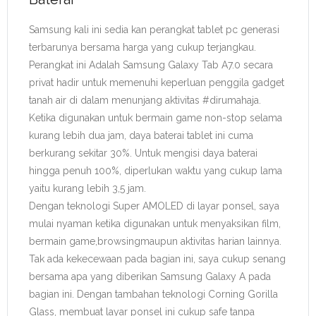
Samsung kali ini sedia kan perangkat tablet pc generasi
terbarunya bersama harga yang cukup terjangkau.
Perangkat ini Adalah Samsung Galaxy Tab A7.0 secara
privat hadir untuk memenuhi keperluan penggila gadget
tanah air di dalam menunjang aktivitas #dirumahaja.
Ketika digunakan untuk bermain game non-stop selama
kurang lebih dua jam, daya baterai tablet ini cuma
berkurang sekitar 30%. Untuk mengisi daya baterai
hingga penuh 100%, diperlukan waktu yang cukup lama
yaitu kurang lebih 3,5 jam.
Dengan teknologi Super AMOLED di layar ponsel, saya
mulai nyaman ketika digunakan untuk menyaksikan film,
bermain game,browsingmaupun aktivitas harian lainnya.
Tak ada kekecewaan pada bagian ini, saya cukup senang
bersama apa yang diberikan Samsung Galaxy A pada
bagian ini. Dengan tambahan teknologi Corning Gorilla
Glass, membuat layar ponsel ini cukup safe tanpa