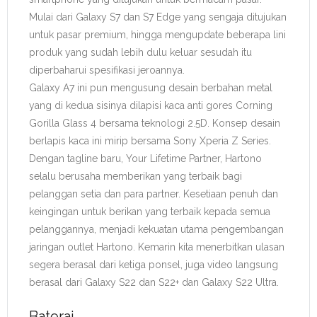
Mulai dari Galaxy S7 dan S7 Edge yang sengaja ditujukan
untuk pasar premium, hingga mengupdate beberapa lini
produk yang sudah lebih dulu keluar sesudah itu
diperbaharui spesifikasi jeroannya.
Galaxy A7 ini pun mengusung desain berbahan metal
yang di kedua sisinya dilapisi kaca anti gores Corning
Gorilla Glass 4 bersama teknologi 2.5D. Konsep desain
berlapis kaca ini mirip bersama Sony Xperia Z Series.
Dengan tagline baru, Your Lifetime Partner, Hartono
selalu berusaha memberikan yang terbaik bagi
pelanggan setia dan para partner. Kesetiaan penuh dan
keingingan untuk berikan yang terbaik kepada semua
pelanggannya, menjadi kekuatan utama pengembangan
jaringan outlet Hartono. Kemarin kita menerbitkan ulasan
segera berasal dari ketiga ponsel, juga video langsung
berasal dari Galaxy S22 dan S22+ dan Galaxy S22 Ultra.
Baterai