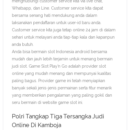
menghubungi customer service kita via live chat,
Whatsapp, dan Line. Customer service kita dapat
bersama senang hati mendukung anda dalam
laksanakan pendaftaran untuk user-id baru anda.
Customer service kita juga tetap online 24 jam di dalam
sehari untuk melayani anda tiap-tiap kala dan kapanpun
anda butuh.
Anda bisa bermain slot Indonesia android bersama
mudah dan jauh lebih terjamin untuk menang bermain
judi slot. Game Slot Play’n Go adalah provider slot
online yang mudah menang dan mempunyai kualitas
paling bagus. Provider game ini telah menyiapkan
banyak sekali jenis-jenis permainan serta fitur menarik
yang memberikan pengalaman yang paling gokil dan
seru bermain di website game slot ini.
Polri Tangkap Tiga Tersangka Judi
Online Di Kamboja