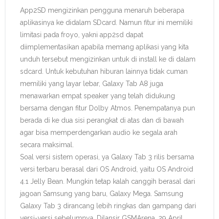
App2SD mengizinkan pengguna menaruh beberapa
aplikasinya ke didalam SDcard. Namun fitur ini memiliki
limitasi pada froyo, yakni app2sd dapat
diimplementasikan apabila memang aplikasi yang kita
unduh tersebut mengizinkan untuk di install ke di dalam
sdcard. Untuk kebutuhan hiburan lainnya tidak cuman
memiliki yang layar lebar, Galaxy Tab A8 juga
menawarkan empat speaker yang telah didukung
bersama dengan fitur Dolby Atmos. Penempatanya pun
berada di ke dua sisi perangkat di atas dan di bawah
agar bisa memperdengarkan audio ke segala arah
secara maksimal.
Soal versi sistem operasi, ya Galaxy Tab 3 rilis bersama
versi terbaru berasal dari OS Android, yaitu OS Android
4.1 Jelly Bean. Mungkin tetap kalah canggih berasal dari
jagoan Samsung yang baru, Galaxy Mega. Samsung
Galaxy Tab 3 dirancang lebih ringkas dan gampang dari
versi-versi sebelumnya. Dilansir GSMArena, 29 April