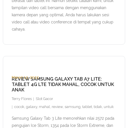
berasal dari tablet ini. Namun sedikit catatan kami, untuk
tampilan video call bersama dengan menggunakan
kamera depan yang optimal, Anda harus lakukan sesi
video call atau video conference di tempat yang cukup
cahaya.
Maret 12, 2022
REVIEW SAMSUNG GALAXY TAB A7 LITE:
TABLET 4G LTE TIDAK MAHAL, COCOK UNTUK
ANAK
Terry Flores
Slot Gacor
cocok
,
galaxy
,
mahal
,
review
,
samsung
,
tablet
,
tidak
,
untuk
Samsung Galaxy Tab 3 Lite menorehkan nilai 2572 pada
pengujian Ice Storm, 1354 pada Ice Storm Extreme, dan