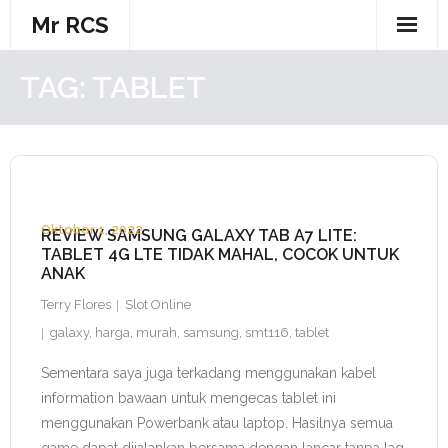
Skip
Mr RCS
to
content
TAG:
TABLET
Oktober 1, 2022
REVIEW SAMSUNG GALAXY TAB A7 LITE:
TABLET 4G LTE TIDAK MAHAL, COCOK UNTUK
ANAK
Terry Flores
Slot Online
galaxy
,
harga
,
murah
,
samsung
,
smt116
,
tablet
Sementara saya juga terkadang menggunakan kabel
information bawaan untuk mengecas tablet ini
menggunakan Powerbank atau laptop. Hasilnya semua