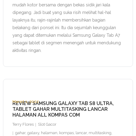
mudah kotor bersama dengan bekas sidik jari kala
dipegang. Jadi buat yang suka risih melihat hal-hal
layaknya itu, rajin-rajinlah membersihkan bagian
belakang dari ponsel ini. Itu dia sejumlah keunggulan
yang dapat ditemukan melalui Samsung Galaxy Tab A7
sebagai tablet di segmen menengah untuk mendukung
aktivitas ringan.
Maret 1, 2022
REVIEW SAMSUNG GALAXY TAB S8 ULTRA,
TABLET GAHAR MULTITASKING LANCAR
HALAMAN ALL KOMPAS COM
Terry Flores
Slot Gacor
gahar
,
galaxy
,
halaman
,
kompas
,
lancar
,
multitasking
,