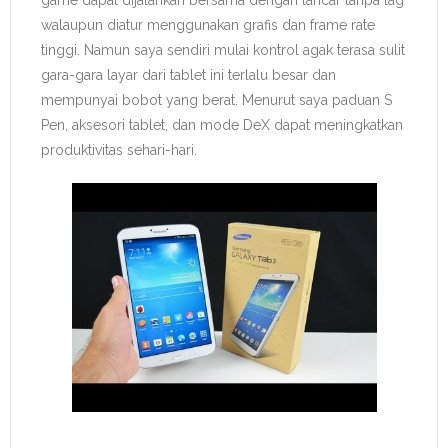
game dapat dijalankan bersama dengan lancar tanpa lag
walaupun diatur menggunakan grafis dan frame rate
tinggi. Namun saya sendiri mulai kontrol agak terasa sulit
gara-gara layar dari tablet ini terlalu besar dan
mempunyai bobot yang berat. Menurut saya paduan S
Pen, aksesori tablet, dan mode DeX dapat meningkatkan
produktivitas sehari-hari.