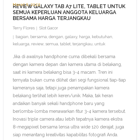
Maret 6, 2022
REVIEW GALAXY TAB A7 LITE, TABLET UNTUK
SEMUA KEPERLUAN ANGGOTA KELUARGA
BERSAMA HARGA TERJANGKAU
Terry Flores
Slot Gacor
bagian
,
bersama
,
dengan
,
galaxy
,
harga
,
kebutuhan
,
keluarga
,
review
,
semua
,
tablet
,
terjangkau
,
untuk
Jika di awalnya handphone cuma dibekali bersama
dengan kamera depan dan kamera utama di belakang,
saat ini kamera belakang bisa 3-4 macam. Tren ini
ternyata bukan cuma dilihat dari segi fungsional tiap-tiap
kameranya saja, tetapi juga penampakan kamera
belakang terlihat lebih keren/unik. Maka, tak heran
andaikan banyak sekali handphone baru yang
berlomba-lomba menawarkan fitur 3-4 kamera tersebut.
Inovasi triple camera atau lebih tepatnya kamera ekstra
8-megapixel bersama lensa ultra wide 120 derajat, juga
siap menantang kreativitas kapabilitas fotografi Anda.