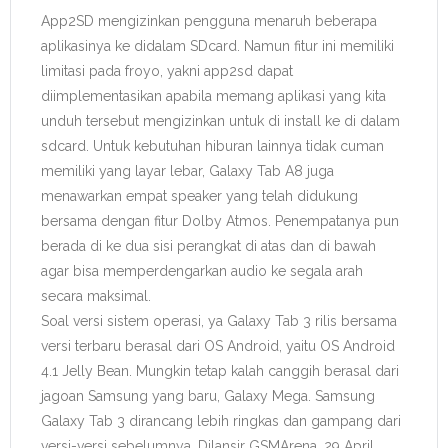
App2SD mengizinkan pengguna menaruh beberapa
aplikasinya ke didalam SDcard. Namun fitur ini memiliki
limitasi pada froyo, yakni app2sd dapat
diimplementasikan apabila memang aplikasi yang kita
unduh tersebut mengizinkan untuk di install ke di dalam
sdcard. Untuk kebutuhan hiburan lainnya tidak cuman
memiliki yang layar lebar, Galaxy Tab A8 juga
menawarkan empat speaker yang telah didukung
bersama dengan fitur Dolby Atmos. Penempatanya pun
berada di ke dua sisi perangkat di atas dan di bawah
agar bisa memperdengarkan audio ke segala arah
secara maksimal.
Soal versi sistem operasi, ya Galaxy Tab 3 rilis bersama
versi terbaru berasal dari OS Android, yaitu OS Android
4.1 Jelly Bean. Mungkin tetap kalah canggih berasal dari
jagoan Samsung yang baru, Galaxy Mega. Samsung
Galaxy Tab 3 dirancang lebih ringkas dan gampang dari
versi-versi sebelumnya. Dilansir GSMArena, 29 April