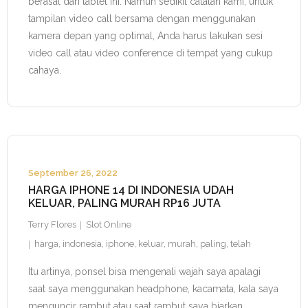
berasal dari tablet ini. Namun sedikit catatan kami, untuk
tampilan video call bersama dengan menggunakan
kamera depan yang optimal, Anda harus lakukan sesi
video call atau video conference di tempat yang cukup
cahaya.
September 26, 2022
HARGA IPHONE 14 DI INDONESIA UDAH
KELUAR, PALING MURAH RP16 JUTA
Terry Flores
Slot Online
harga
,
indonesia
,
iphone
,
keluar
,
murah
,
paling
,
telah
Itu artinya, ponsel bisa mengenali wajah saya apalagi
saat saya menggunakan headphone, kacamata, kala saya
menguncir rambut atau saat rambut saya biarkan