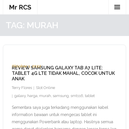
Skip
Mr RCS
to
content
TAG:
MURAH
Oktober 1, 2022
REVIEW SAMSUNG GALAXY TAB A7 LITE:
TABLET 4G LTE TIDAK MAHAL, COCOK UNTUK
ANAK
Terry Flores
Slot Online
galaxy
,
harga
,
murah
,
samsung
,
smt116
,
tablet
Sementara saya juga terkadang menggunakan kabel
information bawaan untuk mengecas tablet ini
menggunakan Powerbank atau laptop. Hasilnya semua