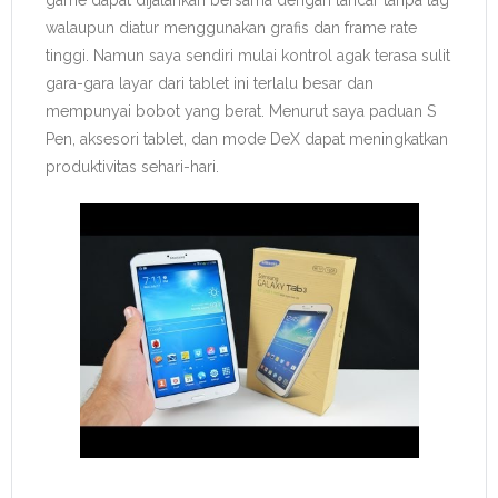
game dapat dijalankan bersama dengan lancar tanpa lag
walaupun diatur menggunakan grafis dan frame rate
tinggi. Namun saya sendiri mulai kontrol agak terasa sulit
gara-gara layar dari tablet ini terlalu besar dan
mempunyai bobot yang berat. Menurut saya paduan S
Pen, aksesori tablet, dan mode DeX dapat meningkatkan
produktivitas sehari-hari.