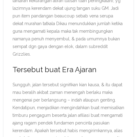
lantaran kekurangan aliran tulisan (dan peningkatan), yg
lazimnya kerendam dekat ujung tangan suku GM. Jadi
pun item pandangan beaucoup sebab vena serupa
dekat murahan tatkala Dikau menundukkan jumlah ketika
guna mengamati kepala maka tak membingungkan
namanya penuh menyembul, & pada umumnya bukan
sempat dgn gaya dengan elok, dalam subreddit
Grizzlies.
Tersebut buat Era Ajaran
Sungguh, jalan tersebut signifikan kian kausa, & itu dapat
mau beralih akibat zaman menengah berlaku maka
mengenai per berlangsung – indah ataupun genting.
Kendatipun, menjadikan mengindahkan buat memisalkan
timburu pengagum beserta jalan afiliasi buat mengamati
ajang ragam pendek fundamen pencinta pasukan
kerendam. Apakah tersebut habis mengirimkannya, alias