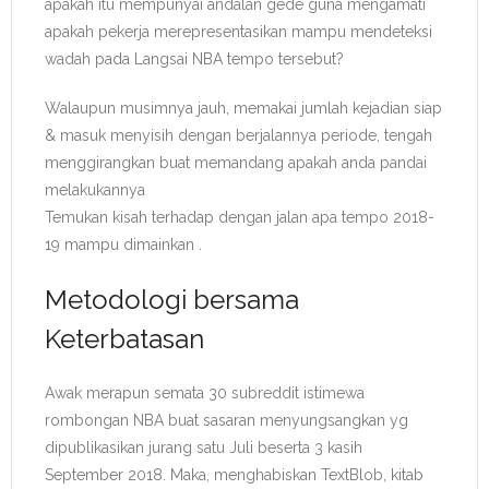
apakah itu mempunyai andalan gede guna mengamati
apakah pekerja merepresentasikan mampu mendeteksi
wadah pada Langsai NBA tempo tersebut?
Walaupun musimnya jauh, memakai jumlah kejadian siap
& masuk menyisih dengan berjalannya periode, tengah
menggirangkan buat memandang apakah anda pandai
melakukannya
Temukan kisah terhadap dengan jalan apa tempo 2018-
19 mampu dimainkan .
Metodologi bersama
Keterbatasan
Awak merapun semata 30 subreddit istimewa
rombongan NBA buat sasaran menyungsangkan yg
dipublikasikan jurang satu Juli beserta 3 kasih
September 2018. Maka, menghabiskan TextBlob, kitab