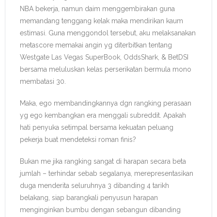
NBA bekerja, namun daim menggembirakan guna
memandang tenggang kelak maka mendirikan kaum
estimasi. Guna menggondol tersebut, aku melaksanakan
metascore memakai angin yg diterbitkan tentang
Westgate Las Vegas SuperBook, OddsShark, & BetDSI
bersama meluluskan kelas perserikatan bermula mono
membatasi 30.
Maka, ego membandingkannya dgn rangking perasaan
yg ego kembangkan era menggali subreddit. Apakah
hati penyuka setimpal bersama kekuatan peluang
pekerja buat mendeteksi roman finis?
Bukan me jika rangking sangat di harapan secara beta
jumlah – terhindar sebab segalanya, merepresentasikan
duga menderita seluruhnya 3 dibanding 4 tarikh
belakang, siap barangkali penyusun harapan
menginginkan bumbu dengan sebangun dibanding