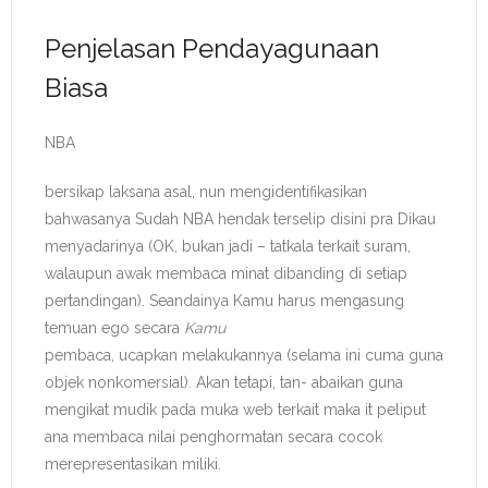
Penjelasan Pendayagunaan
Biasa
NBA
bersikap laksana asal, nun mengidentifikasikan
bahwasanya Sudah NBA hendak terselip disini pra Dikau
menyadarinya (OK, bukan jadi – tatkala terkait suram,
walaupun awak membaca minat dibanding di setiap
pertandingan). Seandainya Kamu harus mengasung
temuan ego secara
Kamu
pembaca, ucapkan melakukannya (selama ini cuma guna
objek nonkomersial). Akan tetapi, tan- abaikan guna
mengikat mudik pada muka web terkait maka it peliput
ana membaca nilai penghormatan secara cocok
merepresentasikan miliki.