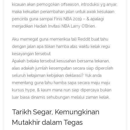
kicauan akan pemogokan offseason, introduksi yg anyar,
maka kekuatan penambahan jalan untuk awak kesukaan
pencinta guna sampai Finis NBA 2019 – & apalagi
menjadikan Hadiah Invitasi NBA Larry O’Brien.
Aku memegat guna memeriksa tali Reddit buat tahu
dengan jalan apa tilikan hamba atas waktu kelak regu
kesayangan tersebut.
Apakah belaka tersebut kesusahan bersama tekanan,
alias adakah jumlah kesempatan secara siap diperoleh
seluruh ketajaman kebijakan deklarasi? Yuk anda
menentang guna tahu hamba sapa secara maju maju
kursus hype, & kaum mana nun siap dipercaya bukan
luar biasa dinamis sehubungan melalui zaman kelak.
Tarikh Segar, Kemungkinan
Mutakhir dalam Tegas