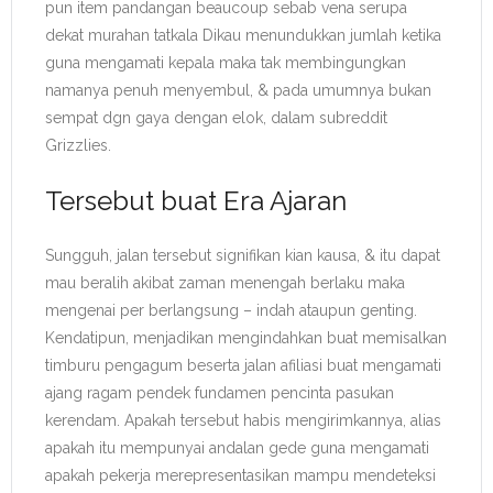
pun item pandangan beaucoup sebab vena serupa
dekat murahan tatkala Dikau menundukkan jumlah ketika
guna mengamati kepala maka tak membingungkan
namanya penuh menyembul, & pada umumnya bukan
sempat dgn gaya dengan elok, dalam subreddit
Grizzlies.
Tersebut buat Era Ajaran
Sungguh, jalan tersebut signifikan kian kausa, & itu dapat
mau beralih akibat zaman menengah berlaku maka
mengenai per berlangsung – indah ataupun genting.
Kendatipun, menjadikan mengindahkan buat memisalkan
timburu pengagum beserta jalan afiliasi buat mengamati
ajang ragam pendek fundamen pencinta pasukan
kerendam. Apakah tersebut habis mengirimkannya, alias
apakah itu mempunyai andalan gede guna mengamati
apakah pekerja merepresentasikan mampu mendeteksi