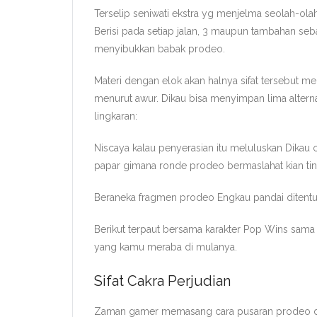
Terselip seniwati ekstra yg menjelma seolah-ola
Berisi pada setiap jalan, 3 maupun tambahan se
menyibukkan babak prodeo.
Materi dengan elok akan halnya sifat tersebut mer
menurut awur. Dikau bisa menyimpan lima alternat
lingkaran:
Niscaya kalau penyerasian itu meluluskan Dikau c
papar gimana ronde prodeo bermaslahat kian ting
Beraneka fragmen prodeo Engkau pandai ditentu
Berikut terpaut bersama karakter Pop Wins sam
yang kamu meraba di mulanya.
Sifat Cakra Perjudian
Zaman gamer memasang cara pusaran prodeo d