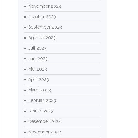
November 2023
Oktober 2023
September 2023
Agustus 2023
Juli 2023
Juni 2023
Mei 2023
April 2023
Maret 2023
Februari 2023
Januari 2023
Desember 2022
November 2022