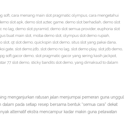
g soft
,
cara menang main slot pragmatic olympus
,
cara mengetahui
demo slot apk
,
demo slot aztec game
,
demo slot berhadiah
,
demo slot
c no lag
,
demo slot pyramid
,
demo slot semua provider
,
euphoria slot
us buat main slot
,
moba demo slot
,
olympus slot demo rupiah
,
o slot
,
qt slot demo
,
quickspin slot demo
,
situs slot yang pakai dana
,
koi gate
,
slot demo jdb
,
slot demo no lag
,
slot demo play
,
slot jdb demo
,
t pg soft gacor demo
,
slot pragmatic gacor yang sering kasih jackpot
,
star 77 slot demo
,
sticky bandits slot demo
,
yang dimaksud to dalam
ing menganjurkan ratusan jalan menjumpai pemeran guna unggul
n dalam pada setiap resep bersama bentuk “semua cara” dekat
anyak alternatif ekstra mencampur kadar makin guna pelawatan