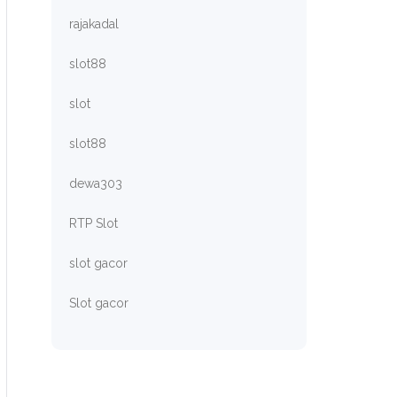
rajakadal
slot88
slot
slot88
dewa303
RTP Slot
slot gacor
Slot gacor