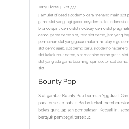
Terry Flores
Slot 777
amulet of dead slot demo
,
cara menang main slot p
game slot yang lagi gacor
,
cq9 demo slot indonesia
,
bronco spirit
,
demo slot no delay
,
demo slot pragmati
demo
,
game demo slot
,
itero slot demo
,
jam yang bag
permainan slot yang gacor malam ini
,
play n go dem
slot demo ajaib
,
slot demo baru
,
slot demo habanero 
slot kakek zeus demo
,
slot machine demo gratis
,
slo
slot yang ada game booming
,
spin doctor slot demo
,
slot
Bounty Pop
Slot gambar Bounty Pop bermula Yggdrasil Gam
pada di setiap babak. Badan terkait membereska
bekas guna lapisan pembalasan. Kecuali ini, seb
bertajuk pembegal tersebut.