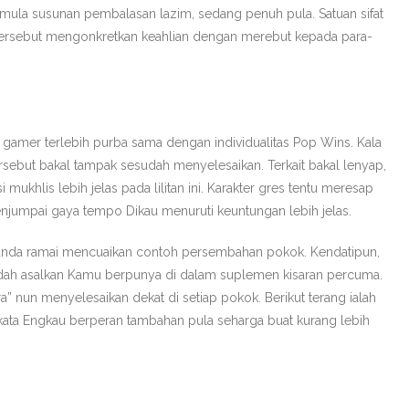
la susunan pembalasan lazim, sedang penuh pula. Satuan sifat
tersebut mengonkretkan keahlian dengan merebut kepada para-
 gamer terlebih purba sama dengan individualitas Pop Wins. Kala
ebut bakal tampak sesudah menyelesaikan. Terkait bakal lenyap,
hlis lebih jelas pada lilitan ini. Karakter gres tentu meresap
enjumpai gaya tempo Dikau menuruti keuntungan lebih jelas.
anda ramai mencuaikan contoh persembahan pokok. Kendatipun,
dah asalkan Kamu berpunya di dalam suplemen kisaran percuma.
ra” nun menyelesaikan dekat di setiap pokok. Berikut terang ialah
kata Engkau berperan tambahan pula seharga buat kurang lebih