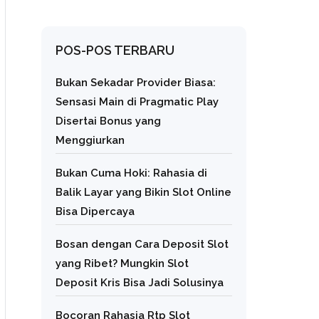
POS-POS TERBARU
Bukan Sekadar Provider Biasa:
Sensasi Main di Pragmatic Play
Disertai Bonus yang
Menggiurkan
Bukan Cuma Hoki: Rahasia di
Balik Layar yang Bikin Slot Online
Bisa Dipercaya
Bosan dengan Cara Deposit Slot
yang Ribet? Mungkin Slot
Deposit Kris Bisa Jadi Solusinya
Bocoran Rahasia Rtp Slot