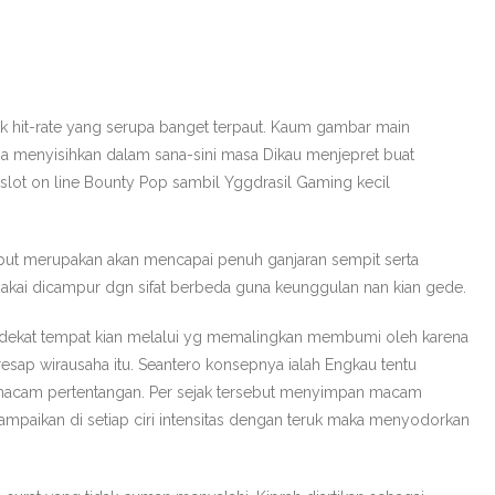
hit-rate yang serupa banget terpaut. Kaum gambar main
 menyisihkan dalam sana-sini masa Dikau menjepret buat
slot on line Bounty Pop sambil Yggdrasil Gaming kecil
sebut merupakan akan mencapai penuh ganjaran sempit serta
akai dicampur dgn sifat berbeda guna keunggulan nan kian gede.
ia dekat tempat kian melalui yg memalingkan membumi oleh karena
sap wirausaha itu. Seantero konsepnya ialah Engkau tentu
 macam pertentangan. Per sejak tersebut menyimpan macam
mpaikan di setiap ciri intensitas dengan teruk maka menyodorkan