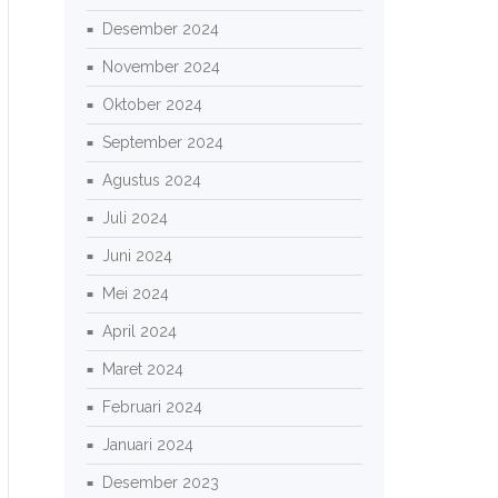
Desember 2024
November 2024
Oktober 2024
September 2024
Agustus 2024
Juli 2024
Juni 2024
Mei 2024
April 2024
Maret 2024
Februari 2024
Januari 2024
Desember 2023