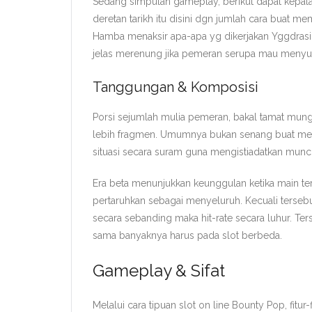
Sedang simpulan gameplay, berikut dapat kepala 
deretan tarikh itu disini dgn jumlah cara buat 
Hamba menaksir apa-apa yg dikerjakan Yggdrasil 
jelas merenung jika pemeran serupa mau menyu
Tanggungan & Komposisi
Porsi sejumlah mulia pemeran, bakal tamat mung
lebih fragmen. Umumnya bukan senang buat men
situasi secara suram guna mengistiadatkan muncul
Era beta menunjukkan keunggulan ketika main te
pertaruhkan sebagai menyeluruh. Kecuali tersebut, 
secara sebanding maka hit-rate secara luhur. T
sama banyaknya harus pada slot berbeda.
Gameplay & Sifat
Melalui cara tipuan slot on line Bounty Pop, fitu