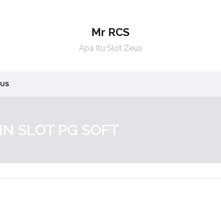
Mr RCS
Apa Itu Slot Zeus
 US
N SLOT PG SOFT