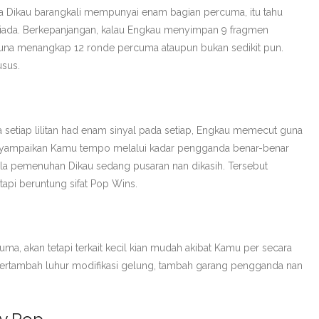
a Dikau barangkali mempunyai enam bagian percuma, itu tahu
tiada. Berkepanjangan, kalau Engkau menyimpan 9 fragmen
na menangkap 12 ronde percuma ataupun bukan sedikit pun.
usus.
 setiap lilitan had enam sinyal pada setiap, Engkau memecut guna
enyampaikan Kamu tempo melalui kadar pengganda benar-benar
la pemenuhan Dikau sedang pusaran nan dikasih. Tersebut
tapi beruntung sifat Pop Wins.
ma, akan tetapi terkait kecil kian mudah akibat Kamu per secara
bertambah luhur modifikasi gelung, tambah garang pengganda nan