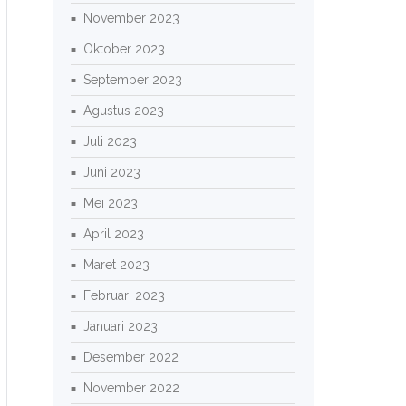
November 2023
Oktober 2023
September 2023
Agustus 2023
Juli 2023
Juni 2023
Mei 2023
April 2023
Maret 2023
Februari 2023
Januari 2023
Desember 2022
November 2022