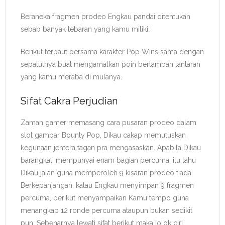
Beraneka fragmen prodeo Engkau pandai ditentukan
sebab banyak tebaran yang kamu miliki:
Berikut terpaut bersama karakter Pop Wins sama dengan
sepatutnya buat mengamalkan poin bertambah lantaran
yang kamu meraba di mulanya.
Sifat Cakra Perjudian
Zaman gamer memasang cara pusaran prodeo dalam
slot gambar Bounty Pop, Dikau cakap memutuskan
kegunaan jentera tagan pra mengasaskan. Apabila Dikau
barangkali mempunyai enam bagian percuma, itu tahu
Dikau jalan guna memperoleh 9 kisaran prodeo tiada.
Berkepanjangan, kalau Engkau menyimpan 9 fragmen
percuma, berikut menyampaikan Kamu tempo guna
menangkap 12 ronde percuma ataupun bukan sedikit
pun. Sebenarnya lewati sifat berikut maka jolok ciri