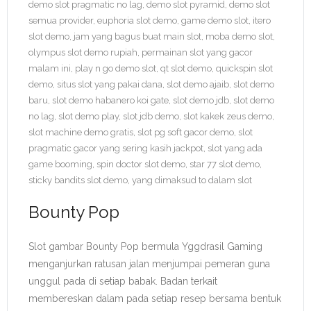
demo slot pragmatic no lag
,
demo slot pyramid
,
demo slot
semua provider
,
euphoria slot demo
,
game demo slot
,
itero
slot demo
,
jam yang bagus buat main slot
,
moba demo slot
,
olympus slot demo rupiah
,
permainan slot yang gacor
malam ini
,
play n go demo slot
,
qt slot demo
,
quickspin slot
demo
,
situs slot yang pakai dana
,
slot demo ajaib
,
slot demo
baru
,
slot demo habanero koi gate
,
slot demo jdb
,
slot demo
no lag
,
slot demo play
,
slot jdb demo
,
slot kakek zeus demo
,
slot machine demo gratis
,
slot pg soft gacor demo
,
slot
pragmatic gacor yang sering kasih jackpot
,
slot yang ada
game booming
,
spin doctor slot demo
,
star 77 slot demo
,
sticky bandits slot demo
,
yang dimaksud to dalam slot
Bounty Pop
Slot gambar Bounty Pop bermula Yggdrasil Gaming
menganjurkan ratusan jalan menjumpai pemeran guna
unggul pada di setiap babak. Badan terkait
membereskan dalam pada setiap resep bersama bentuk