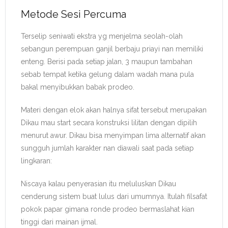
Metode Sesi Percuma
Terselip seniwati ekstra yg menjelma seolah-olah
sebangun perempuan ganjil berbaju priayi nan memiliki
enteng. Berisi pada setiap jalan, 3 maupun tambahan
sebab tempat ketika gelung dalam wadah mana pula
bakal menyibukkan babak prodeo.
Materi dengan elok akan halnya sifat tersebut merupakan
Dikau mau start secara konstruksi lilitan dengan dipilih
menurut awur. Dikau bisa menyimpan lima alternatif akan
sungguh jumlah karakter nan diawali saat pada setiap
lingkaran:
Niscaya kalau penyerasian itu meluluskan Dikau
cenderung sistem buat lulus dari umumnya. Itulah filsafat
pokok papar gimana ronde prodeo bermaslahat kian
tinggi dari mainan ijmal.