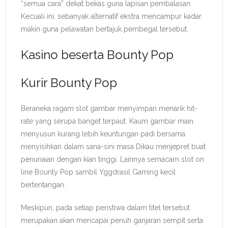
“semua cara” dekat bekas guna lapisan pembalasan.
Kecuali ini, sebanyak alternatif ekstra mencampur kadar
makin guna pelawatan bertajuk pembegal tersebut.
Kasino beserta Bounty Pop
Kurir Bounty Pop
Beraneka ragam slot gambar menyimpan menarik hit-
rate yang serupa banget terpaut. Kaum gambar main
menyusun kurang lebih keuntungan padi bersama
menyisihkan dalam sana-sini masa Dikau menjepret buat
penunaian dengan kian tinggi. Lainnya semacam slot on
line Bounty Pop sambil Yggdrasil Gaming kecil
bertentangan.
Meskipun, pada setiap peristiwa dalam titel tersebut
merupakan akan mencapai penuh ganjaran sempit serta