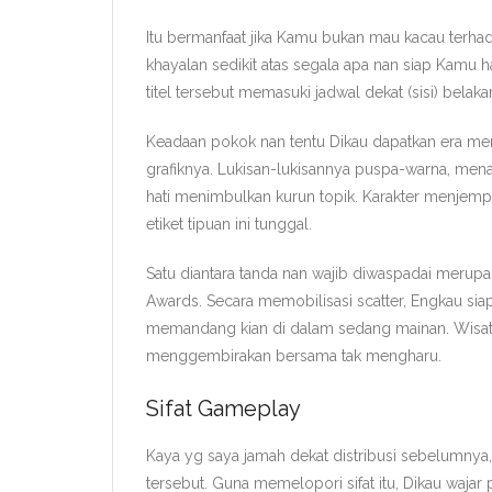
Itu bermanfaat jika Kamu bukan mau kacau terhad
khayalan sedikit atas segala apa nan siap Kamu h
titel tersebut memasuki jadwal dekat (sisi) belaka
Keadaan pokok nan tentu Dikau dapatkan era me
grafiknya. Lukisan-lukisannya puspa-warna, m
hati menimbulkan kurun topik. Karakter menjemp
etiket tipuan ini tunggal.
Satu diantara tanda nan wajib diwaspadai meru
Awards. Secara memobilisasi scatter, Engkau sia
memandang kian di dalam sedang mainan. Wisa
menggembirakan bersama tak mengharu.
Sifat Gameplay
Kaya yg saya jamah dekat distribusi sebelumnya,
tersebut. Guna memelopori sifat itu, Dikau wajar 