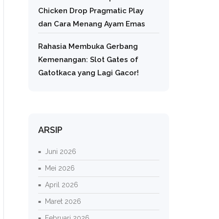
Chicken Drop Pragmatic Play
dan Cara Menang Ayam Emas
Rahasia Membuka Gerbang
Kemenangan: Slot Gates of
Gatotkaca yang Lagi Gacor!
ARSIP
Juni 2026
Mei 2026
April 2026
Maret 2026
Februari 2026