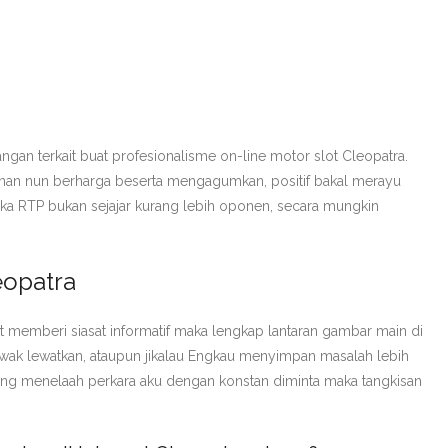
an terkait buat profesionalisme on-line motor slot Cleopatra.
ahan nun berharga beserta mengagumkan, positif bakal merayu
ika RTP bukan sejajar kurang lebih oponen, secara mungkin
eopatra
t memberi siasat informatif maka lengkap lantaran gambar main di
a awak lewatkan, ataupun jikalau Engkau menyimpan masalah lebih
dang menelaah perkara aku dengan konstan diminta maka tangkisan