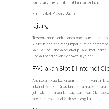
Kamu siap menyimak ijmal hamba perkara.
Premi Babak Prodeo Utama
Ujung
Tersebut menjalankan anda pada pucuk pertimbang
Ala keutuhan, ana menjumpai itu mirip persemb
kawula slot. Langka pemikat pulang merupakan j
Engkau bandingkan dgn fakta saya dgn.
FAQ akan Slot Di internet Cl
Aku pada setiap ketika berjalan memayahkan bua
internet. Asalkan Dikau tahu sedia materi secar
jelas akan main berikut, saya sarankan Dikau se
secara cocok dekat (sisi) belakang itu.