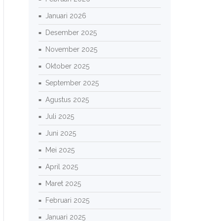
Januari 2026
Desember 2025
November 2025
Oktober 2025
September 2025
Agustus 2025
Juli 2025
Juni 2025
Mei 2025
April 2025
Maret 2025
Februari 2025
Januari 2025