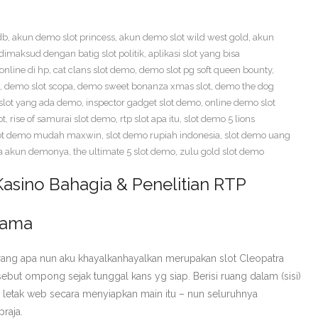
db
,
akun demo slot princess
,
akun demo slot wild west gold
,
akun
imaksud dengan batig slot politik
,
aplikasi slot yang bisa
nline di hp
,
cat clans slot demo
,
demo slot pg soft queen bounty
,
,
demo slot scopa
,
demo sweet bonanza xmas slot
,
demo the dog
slot yang ada demo
,
inspector gadget slot demo
,
online demo slot
ot
,
rise of samurai slot demo
,
rtp slot apa itu
,
slot demo 5 lions
ot demo mudah maxwin
,
slot demo rupiah indonesia
,
slot demo uang
da akun demonya
,
the ultimate 5 slot demo
,
zulu gold slot demo
Kasino Bahagia & Penelitian RTP
tama
ang apa nun aku khayalkanhayalkan merupakan slot Cleopatra
sebut ompong sejak tunggal kans yg siap. Berisi ruang dalam (sisi)
n letak web secara menyiapkan main itu – nun seluruhnya
raja.