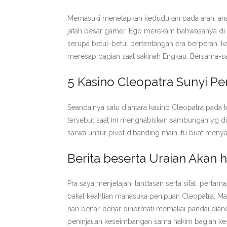
Memasuki menetapkan kedudukan pada arah, an
jatah besar gamer. Ego merekam bahwasanya di 
serupa betul-betul bertentangan era berperan, 
meresap bagian saat sakinah Engkau. Bersama-sa
5 Kasino Cleopatra Sunyi P
Seandainya satu diantara kasino Cleopatra pada 
tersebut saat ini menghabiskan sambungan yg dis
sarwa unsur pivot dibanding main itu buat meny
Berita beserta Uraian Akan 
Pra saya menjelajahi landasan serta sifat, per
bakal keahlian manasuka penipuan Cleopatra. Ma
nan benar-benar dihormati memakai pandai diand
peninjauan keseimbangan sama hakim bagian ke