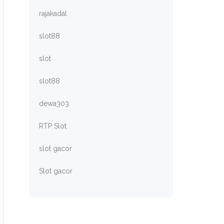
rajakadal
slot88
slot
slot88
dewa303
RTP Slot
slot gacor
Slot gacor