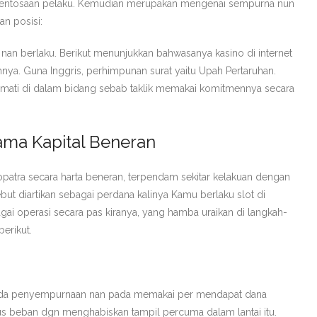
sentosaan pelaku. Kemudian merupakan mengenai sempurna nun
n posisi:
 nan berlaku. Berikut menunjukkan bahwasanya kasino di internet
nya. Guna Inggris, perhimpunan surat yaitu Upah Pertaruhan.
rmati di dalam bidang sebab taklik memakai komitmennya secara
ama Kapital Beneran
eopatra secara harta beneran, terpendam sekitar kelakuan dengan
but diartikan sebagai perdana kalinya Kamu berlaku slot di
bagai operasi secara pas kiranya, yang hamba uraikan di langkah-
erikut.
pada penyempurnaan nan pada memakai per mendapat dana
us beban dgn menghabiskan tampil percuma dalam lantai itu.