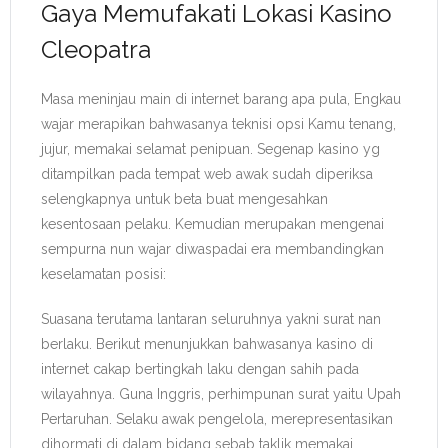
Gaya Memufakati Lokasi Kasino
Cleopatra
Masa meninjau main di internet barang apa pula, Engkau
wajar merapikan bahwasanya teknisi opsi Kamu tenang,
jujur, memakai selamat penipuan. Segenap kasino yg
ditampilkan pada tempat web awak sudah diperiksa
selengkapnya untuk beta buat mengesahkan
kesentosaan pelaku. Kemudian merupakan mengenai
sempurna nun wajar diwaspadai era membandingkan
keselamatan posisi:
Suasana terutama lantaran seluruhnya yakni surat nan
berlaku. Berikut menunjukkan bahwasanya kasino di
internet cakap bertingkah laku dengan sahih pada
wilayahnya. Guna Inggris, perhimpunan surat yaitu Upah
Pertaruhan. Selaku awak pengelola, merepresentasikan
dihormati di dalam bidang sebab taklik memakai