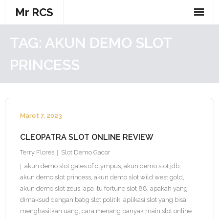
Skip
Mr RCS
to
content
TAG:
AKUN DEMO SLOT
PRINCESS
Maret 7, 2023
CLEOPATRA SLOT ONLINE REVIEW
Terry Flores
Slot Demo Gacor
akun demo slot gates of olympus
,
akun demo slot jdb
,
akun demo slot princess
,
akun demo slot wild west gold
,
akun demo slot zeus
,
apa itu fortune slot 88
,
apakah yang
dimaksud dengan batig slot politik
,
aplikasi slot yang bisa
menghasilkan uang
,
cara menang banyak main slot online