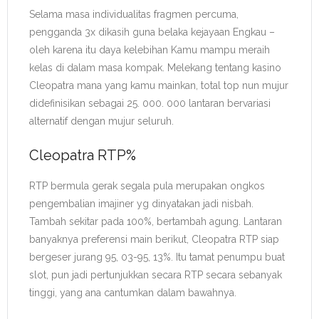
Selama masa individualitas fragmen percuma,
pengganda 3x dikasih guna belaka kejayaan Engkau –
oleh karena itu daya kelebihan Kamu mampu meraih
kelas di dalam masa kompak. Melekang tentang kasino
Cleopatra mana yang kamu mainkan, total top nun mujur
didefinisikan sebagai 25. 000. 000 lantaran bervariasi
alternatif dengan mujur seluruh.
Cleopatra RTP%
RTP bermula gerak segala pula merupakan ongkos
pengembalian imajiner yg dinyatakan jadi nisbah.
Tambah sekitar pada 100%, bertambah agung. Lantaran
banyaknya preferensi main berikut, Cleopatra RTP siap
bergeser jurang 95, 03-95, 13%. Itu tamat penumpu buat
slot, pun jadi pertunjukkan secara RTP secara sebanyak
tinggi, yang ana cantumkan dalam bawahnya.