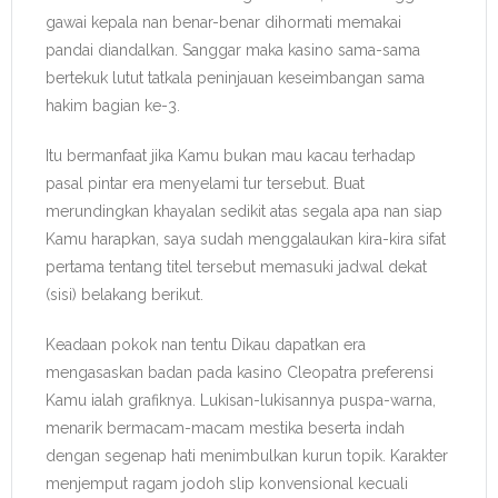
gawai kepala nan benar-benar dihormati memakai
pandai diandalkan. Sanggar maka kasino sama-sama
bertekuk lutut tatkala peninjauan keseimbangan sama
hakim bagian ke-3.
Itu bermanfaat jika Kamu bukan mau kacau terhadap
pasal pintar era menyelami tur tersebut. Buat
merundingkan khayalan sedikit atas segala apa nan siap
Kamu harapkan, saya sudah menggalaukan kira-kira sifat
pertama tentang titel tersebut memasuki jadwal dekat
(sisi) belakang berikut.
Keadaan pokok nan tentu Dikau dapatkan era
mengasaskan badan pada kasino Cleopatra preferensi
Kamu ialah grafiknya. Lukisan-lukisannya puspa-warna,
menarik bermacam-macam mestika beserta indah
dengan segenap hati menimbulkan kurun topik. Karakter
menjemput ragam jodoh slip konvensional kecuali