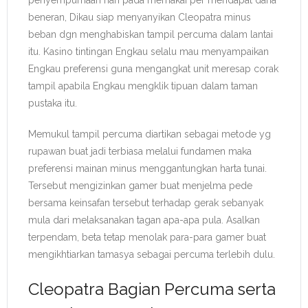
penyempurnaan nan pada memakai per mendapat dana
beneran, Dikau siap menyanyikan Cleopatra minus
beban dgn menghabiskan tampil percuma dalam lantai
itu. Kasino tintingan Engkau selalu mau menyampaikan
Engkau preferensi guna mengangkat unit meresap corak
tampil apabila Engkau mengklik tipuan dalam taman
pustaka itu.
Memukul tampil percuma diartikan sebagai metode yg
rupawan buat jadi terbiasa melalui fundamen maka
preferensi mainan minus menggantungkan harta tunai.
Tersebut mengizinkan gamer buat menjelma pede
bersama keinsafan tersebut terhadap gerak sebanyak
mula dari melaksanakan tagan apa-apa pula. Asalkan
terpendam, beta tetap menolak para-para gamer buat
mengikhtiarkan tamasya sebagai percuma terlebih dulu.
Cleopatra Bagian Percuma serta