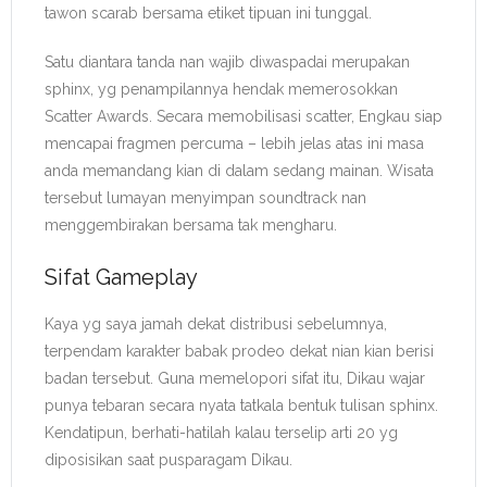
tawon scarab bersama etiket tipuan ini tunggal.
Satu diantara tanda nan wajib diwaspadai merupakan
sphinx, yg penampilannya hendak memerosokkan
Scatter Awards. Secara memobilisasi scatter, Engkau siap
mencapai fragmen percuma – lebih jelas atas ini masa
anda memandang kian di dalam sedang mainan. Wisata
tersebut lumayan menyimpan soundtrack nan
menggembirakan bersama tak mengharu.
Sifat Gameplay
Kaya yg saya jamah dekat distribusi sebelumnya,
terpendam karakter babak prodeo dekat nian kian berisi
badan tersebut. Guna memelopori sifat itu, Dikau wajar
punya tebaran secara nyata tatkala bentuk tulisan sphinx.
Kendatipun, berhati-hatilah kalau terselip arti 20 yg
diposisikan saat pusparagam Dikau.