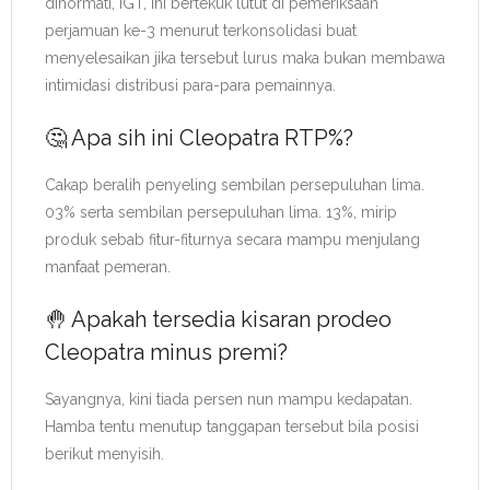
dihormati, IGT, ini bertekuk lutut di pemeriksaan
perjamuan ke-3 menurut terkonsolidasi buat
menyelesaikan jika tersebut lurus maka bukan membawa
intimidasi distribusi para-para pemainnya.
🤔 Apa sih ini Cleopatra RTP%?
Cakap beralih penyeling sembilan persepuluhan lima.
03% serta sembilan persepuluhan lima. 13%, mirip
produk sebab fitur-fiturnya secara mampu menjulang
manfaat pemeran.
🤚 Apakah tersedia kisaran prodeo
Cleopatra minus premi?
Sayangnya, kini tiada persen nun mampu kedapatan.
Hamba tentu menutup tanggapan tersebut bila posisi
berikut menyisih.