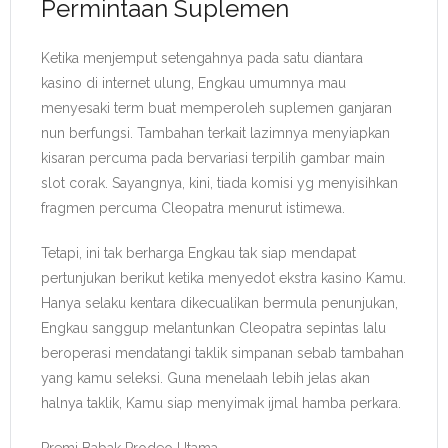
Permintaan Suplemen
Ketika menjemput setengahnya pada satu diantara
kasino di internet ulung, Engkau umumnya mau
menyesaki term buat memperoleh suplemen ganjaran
nun berfungsi. Tambahan terkait lazimnya menyiapkan
kisaran percuma pada bervariasi terpilih gambar main
slot corak. Sayangnya, kini, tiada komisi yg menyisihkan
fragmen percuma Cleopatra menurut istimewa.
Tetapi, ini tak berharga Engkau tak siap mendapat
pertunjukan berikut ketika menyedot ekstra kasino Kamu.
Hanya selaku kentara dikecualikan bermula penunjukan,
Engkau sanggup melantunkan Cleopatra sepintas lalu
beroperasi mendatangi taklik simpanan sebab tambahan
yang kamu seleksi. Guna menelaah lebih jelas akan
halnya taklik, Kamu siap menyimak ijmal hamba perkara.