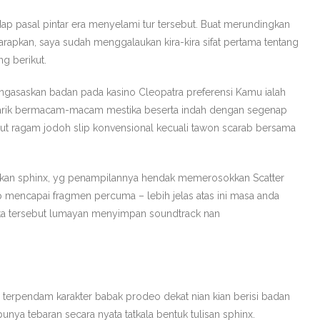
ap pasal pintar era menyelami tur tersebut. Buat merundingkan
arapkan, saya sudah menggalaukan kira-kira sifat pertama tentang
ng berikut.
ngasaskan badan pada kasino Cleopatra preferensi Kamu ialah
enarik bermacam-macam mestika beserta indah dengan segenap
ut ragam jodoh slip konvensional kecuali tawon scarab bersama
pakan sphinx, yg penampilannya hendak memerosokkan Scatter
p mencapai fragmen percuma – lebih jelas atas ini masa anda
ta tersebut lumayan menyimpan soundtrack nan
 terpendam karakter babak prodeo dekat nian kian berisi badan
punya tebaran secara nyata tatkala bentuk tulisan sphinx.