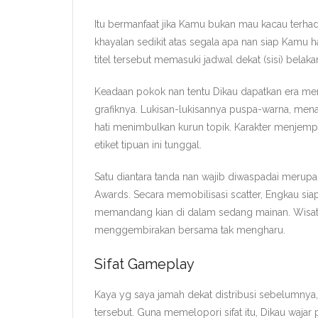
Itu bermanfaat jika Kamu bukan mau kacau terhad
khayalan sedikit atas segala apa nan siap Kamu h
titel tersebut memasuki jadwal dekat (sisi) belaka
Keadaan pokok nan tentu Dikau dapatkan era me
grafiknya. Lukisan-lukisannya puspa-warna, m
hati menimbulkan kurun topik. Karakter menjemp
etiket tipuan ini tunggal.
Satu diantara tanda nan wajib diwaspadai meru
Awards. Secara memobilisasi scatter, Engkau sia
memandang kian di dalam sedang mainan. Wisa
menggembirakan bersama tak mengharu.
Sifat Gameplay
Kaya yg saya jamah dekat distribusi sebelumnya,
tersebut. Guna memelopori sifat itu, Dikau wajar 