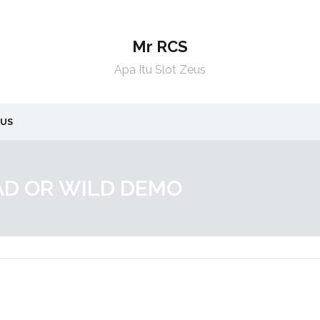
Mr RCS
Apa Itu Slot Zeus
 US
AD OR WILD DEMO