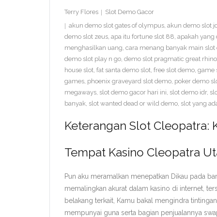
Terry Flores
Slot Demo Gacor
akun demo slot gates of olympus
,
akun demo slot j
demo slot zeus
,
apa itu fortune slot 88
,
apakah yang d
menghasilkan uang
,
cara menang banyak main slot o
demo slot play n go
,
demo slot pragmatic great rhino
house slot
,
fat santa demo slot
,
free slot demo
,
game 
games
,
phoenix graveyard slot demo
,
poker demo sl
megaways
,
slot demo gacor hari ini
,
slot demo idr
,
sl
banyak
,
slot wanted dead or wild demo
,
slot yang a
Keterangan Slot Cleopatra: 
Tempat Kasino Cleopatra U
Pun aku meramalkan menepatkan Dikau pada bar
memalingkan akurat dalam kasino di internet, ter
belakang terkait, Kamu bakal mengindra tintinga
mempunyai guna serta bagian penjualannya swap