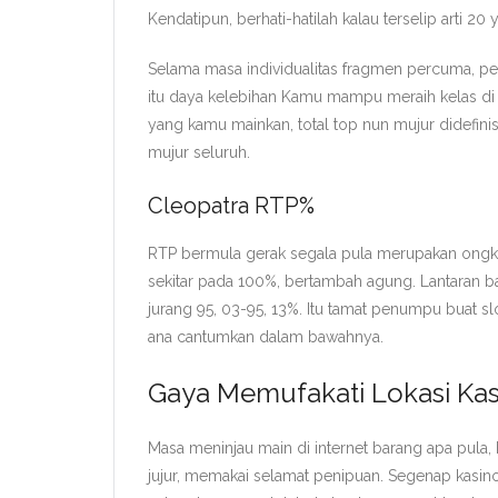
Kendatipun, berhati-hatilah kalau terselip arti 2
Selama masa individualitas fragmen percuma, pe
itu daya kelebihan Kamu mampu meraih kelas d
yang kamu mainkan, total top nun mujur didefinisi
mujur seluruh.
Cleopatra RTP%
RTP bermula gerak segala pula merupakan ongko
sekitar pada 100%, bertambah agung. Lantaran ba
jurang 95, 03-95, 13%. Itu tamat penumpu buat sl
ana cantumkan dalam bawahnya.
Gaya Memufakati Lokasi Kas
Masa meninjau main di internet barang apa pula
jujur, memakai selamat penipuan. Segenap kasin