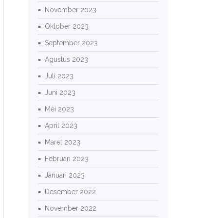
November 2023
Oktober 2023
September 2023
Agustus 2023
Juli 2023
Juni 2023
Mei 2023
April 2023
Maret 2023
Februari 2023
Januari 2023
Desember 2022
November 2022