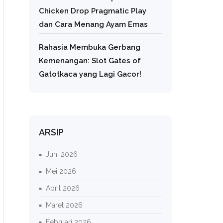
Chicken Drop Pragmatic Play
dan Cara Menang Ayam Emas
Rahasia Membuka Gerbang
Kemenangan: Slot Gates of
Gatotkaca yang Lagi Gacor!
ARSIP
Juni 2026
Mei 2026
April 2026
Maret 2026
Februari 2026