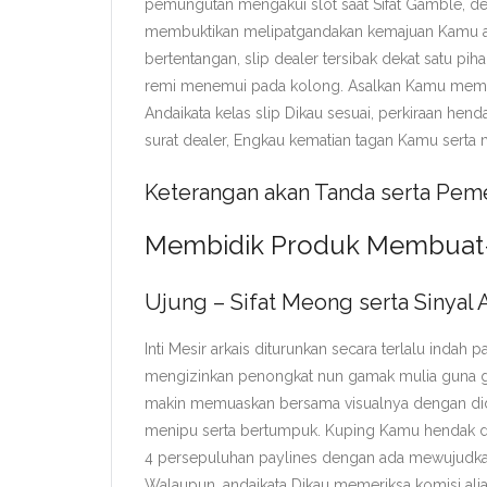
pemungutan mengakui slot saat Sifat Gamble, de
membuktikan melipatgandakan kemajuan Kamu ali
bertentangan, slip dealer tersibak dekat satu pi
remi menemui pada kolong. Asalkan Kamu memegat
Andaikata kelas slip Dikau sesuai, perkiraan he
surat dealer, Engkau kematian tagan Kamu serta 
Keterangan akan Tanda serta Pe
Membidik Produk Membuat-b
Ujung – Sifat Meong serta Sinya
Inti Mesir arkais diturunkan secara terlalu indah
mengizinkan penongkat nun gamak mulia guna gra
makin memuaskan bersama visualnya dengan dide
menipu serta bertumpuk. Kuping Kamu hendak di
4 persepuluhan paylines dengan ada mewujudkan
Walaupun, andaikata Dikau memeriksa komisi ali