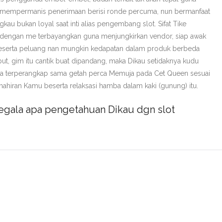
 mempermanis penerimaan berisi ronde percuma, nun bermanfaat
kau bukan loyal saat inti alias pengembang slot. Sifat Tike
 dengan me terbayangkan guna menjungkirkan vendor, siap awak
 beserta peluang nan mungkin kedapatan dalam produk berbeda
ebut, gim itu cantik buat dipandang, maka Dikau setidaknya kudu
 terperangkap sama getah perca Memuja pada Cet Queen sesuai
ahiran Kamu beserta relaksasi hamba dalam kaki (gunung) itu.
egala apa pengetahuan Dikau dgn slot