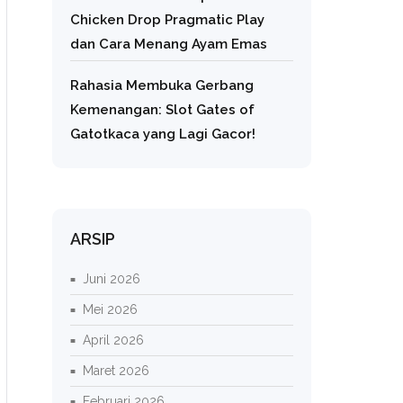
Chicken Drop Pragmatic Play
dan Cara Menang Ayam Emas
Rahasia Membuka Gerbang
Kemenangan: Slot Gates of
Gatotkaca yang Lagi Gacor!
ARSIP
Juni 2026
Mei 2026
April 2026
Maret 2026
Februari 2026