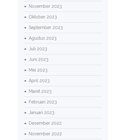
November 2023
Oktober 2023
September 2023
Agustus 2023
Juli 2023
Juni 2023
Mei 2023
April 2023
Maret 2023
Februari 2023
Januari 2023
Desember 2022
November 2022