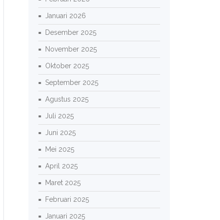
Januari 2026
Desember 2025
November 2025
Oktober 2025
September 2025
Agustus 2025
Juli 2025
Juni 2025
Mei 2025
April 2025
Maret 2025
Februari 2025
Januari 2025