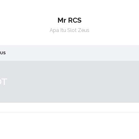
Mr RCS
Apa Itu Slot Zeus
 US
OT