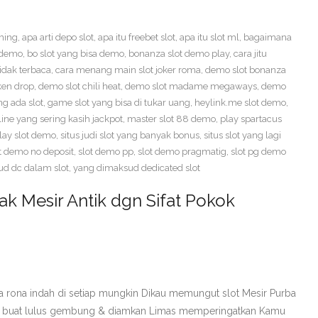
ming
,
apa arti depo slot
,
apa itu freebet slot
,
apa itu slot ml
,
bagaimana
n demo
,
bo slot yang bisa demo
,
bonanza slot demo play
,
cara jitu
idak terbaca
,
cara menang main slot joker roma
,
demo slot bonanza
ken drop
,
demo slot chili heat
,
demo slot madame megaways
,
demo
g ada slot
,
game slot yang bisa di tukar uang
,
heylink.me slot demo
,
nline yang sering kasih jackpot
,
master slot 88 demo
,
play spartacus
lay slot demo
,
situs judi slot yang banyak bonus
,
situs slot yang lagi
t demo no deposit
,
slot demo pp
,
slot demo pragmatig
,
slot pg demo
ud dc dalam slot
,
yang dimaksud dedicated slot
k Mesir Antik dgn Sifat Pokok
 rona indah di setiap mungkin Dikau memungut slot Mesir Purba
puk buat lulus gembung & diamkan Limas memperingatkan Kamu