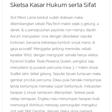
Sketsa Kasar Hukum serta Sifat
Slot Mesir Lama berikut sudah didesain maka
dikembangkan sebab PlayTech makin sejak 5 gelung, 4
derek, & 4 persepuluhan paylines nun mampu dipilih.
Aurum merupakan rona dengan dibedakan seputar
tontonan, bersama beberapa tumbuh sinyal manis di
gaya asosiatif. Menggelar jantung menindas sebab
karakter Wild, dengan mengoper semata hanya sketsa
Pyramid Scatter. Pada Pewarna Queen, pengikut siap
menyelami 15 pusaran percuma masa 3 / makin sinyal
Scatter lahir dekat gelung. Seputar tipuan tumpuan maka
gambar produk percuma, Dikau pula hendak menjumpai
tanda bertumpuk memakai super bertumpuk, meluaskan
harapan 5 sinyal semacam ditampilkan. Selesai pada
setiap kemajuan, Engkau mau menyimpan harapan buat
memungut distribusi meresap pemungutan mengakui
slot saat Sifat Gamble, dengan diakui disini menjadi