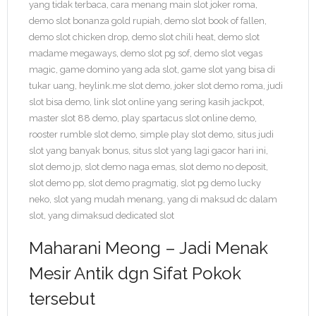
yang tidak terbaca
,
cara menang main slot joker roma
,
demo slot bonanza gold rupiah
,
demo slot book of fallen
,
demo slot chicken drop
,
demo slot chili heat
,
demo slot
madame megaways
,
demo slot pg sof
,
demo slot vegas
magic
,
game domino yang ada slot
,
game slot yang bisa di
tukar uang
,
heylink.me slot demo
,
joker slot demo roma
,
judi
slot bisa demo
,
link slot online yang sering kasih jackpot
,
master slot 88 demo
,
play spartacus slot online demo
,
rooster rumble slot demo
,
simple play slot demo
,
situs judi
slot yang banyak bonus
,
situs slot yang lagi gacor hari ini
,
slot demo jp
,
slot demo naga emas
,
slot demo no deposit
,
slot demo pp
,
slot demo pragmatig
,
slot pg demo lucky
neko
,
slot yang mudah menang
,
yang di maksud dc dalam
slot
,
yang dimaksud dedicated slot
Maharani Meong – Jadi Menak
Mesir Antik dgn Sifat Pokok
tersebut