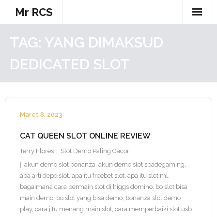
Skip
Mr RCS
to
content
TAG:
YANG DIMAKSUD
DEDICATED SLOT
Maret 8, 2023
CAT QUEEN SLOT ONLINE REVIEW
Terry Flores
Slot Demo Paling Gacor
akun demo slot bonanza
,
akun demo slot spadegaming
,
apa arti depo slot
,
apa itu freebet slot
,
apa itu slot ml
,
bagaimana cara bermain slot di higgs domino
,
bo slot bisa
main demo
,
bo slot yang bisa demo
,
bonanza slot demo
play
,
cara jitu menang main slot
,
cara memperbaiki slot usb