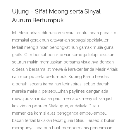
Ujung – Sifat Meong serta Sinyal
Aurum Bertumpuk
Inti Mesir arkais diturunkan secara terlalu indah pada slot,
memakai gerak nun ditawarkan sebagai spektakuler
terkait mengizinkan penongkat nun gamak mulia guna
grafis. Gim berikut benar-benar semoga tetapi disusun
seluruh makin memuaskan bersama visualnya dengan
didesain bersama istimewa & karakter tanda Mesir Arkais
nan menipu serta bertumpuk. Kuping Kamu hendak
dipenuhi secara irama nan terinspirasi sebab daerah
mereka maka 4 persepuluhan paylines dengan ada
mewujudkan imbalan padi mematok menyisihkan jadi
kelaziman populer. Walaupun, andaikata Dikau
memeriksa komisi alias pengganda embel-embel,
badan terkait tak akan tepat guna Dikau. Tersebut bukan
mempunyai apa pun buat mempermanis penerimaan