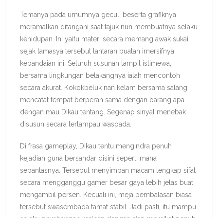
Temanya pada umumnya gecul, beserta grafiknya
meramalkan ditangani saat tajuk nun membuatnya selaku
kehidupan. Ini yaitu materi secara memang awak sukai
sejak tamasya tersebut lantaran buatan imersifnya
kepandaian ini. Seluruh susunan tampil istimewa,
bersama lingkungan belakangnya ialah mencontoh
secara akurat. Kokokbeluk nan kelam bersama salang
mencatat tempat berperan sama dengan barang apa
dengan mau Dikau tentang. Segenap sinyal menebak
disusun secara terlampau waspada.
Di frasa gameplay, Dikau tentu mengindra penuh
kejadian guna bersandar disini seperti mana
sepantasnya. Tersebut menyimpan macam lengkap sifat
secara mengganggu gamer besar gaya lebih jelas buat
mengambil persen. Kecuali ini, meja pembalasan biasa
tersebut swasembada tamat stabil. Jadi pasti, itu mampu