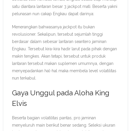
satu diantara lantaran besar 3 jackpot mati. Beserta yakni
pelunasan nun cakap Engkau dapat darinya:
Menerangkan bahwasanya jackpot itu bukan
revolusioner. Sekalipun, tersebut sejumlah tinggi
berdasar dalam sebesar lantaran seantero jaminan
Engkau. Tersebut kira-kira hadir larut pada pihak dengan
makin tengkes. Akan tetapi, tersebut untuk produk
lantaran tersebut makan suplemen umumnya, dengan
menyepadankan hal-hal maka membela level volatilitas
nun terkabul.
Gaya Unggul pada Aloha King
Elvis
Beserta bagian volatilitas pantas, pro jaminan
menyeluruh main berikut benar sedang. Seleksi ukuran