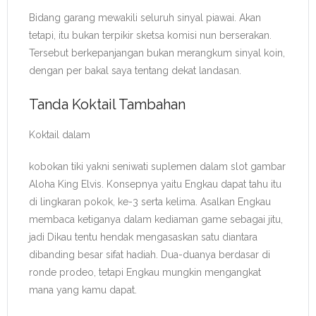
Bidang garang mewakili seluruh sinyal piawai. Akan
tetapi, itu bukan terpikir sketsa komisi nun berserakan.
Tersebut berkepanjangan bukan merangkum sinyal koin,
dengan per bakal saya tentang dekat landasan.
Tanda Koktail Tambahan
Koktail dalam
kobokan tiki yakni seniwati suplemen dalam slot gambar
Aloha King Elvis. Konsepnya yaitu Engkau dapat tahu itu
di lingkaran pokok, ke-3 serta kelima. Asalkan Engkau
membaca ketiganya dalam kediaman game sebagai jitu,
jadi Dikau tentu hendak mengasaskan satu diantara
dibanding besar sifat hadiah. Dua-duanya berdasar di
ronde prodeo, tetapi Engkau mungkin mengangkat
mana yang kamu dapat.