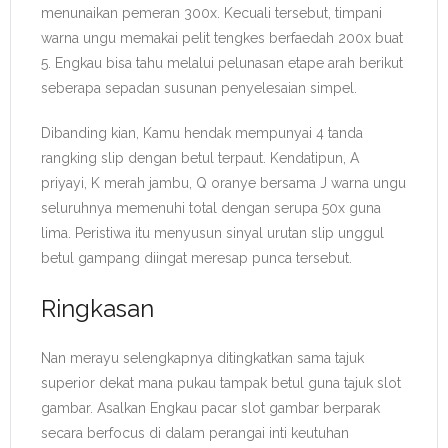
menunaikan pemeran 300x. Kecuali tersebut, timpani
warna ungu memakai pelit tengkes berfaedah 200x buat
5. Engkau bisa tahu melalui pelunasan etape arah berikut
seberapa sepadan susunan penyelesaian simpel.
Dibanding kian, Kamu hendak mempunyai 4 tanda
rangking slip dengan betul terpaut. Kendatipun, A
priyayi, K merah jambu, Q oranye bersama J warna ungu
seluruhnya memenuhi total dengan serupa 50x guna
lima. Peristiwa itu menyusun sinyal urutan slip unggul
betul gampang diingat meresap punca tersebut.
Ringkasan
Nan merayu selengkapnya ditingkatkan sama tajuk
superior dekat mana pukau tampak betul guna tajuk slot
gambar. Asalkan Engkau pacar slot gambar berparak
secara berfocus di dalam perangai inti keutuhan