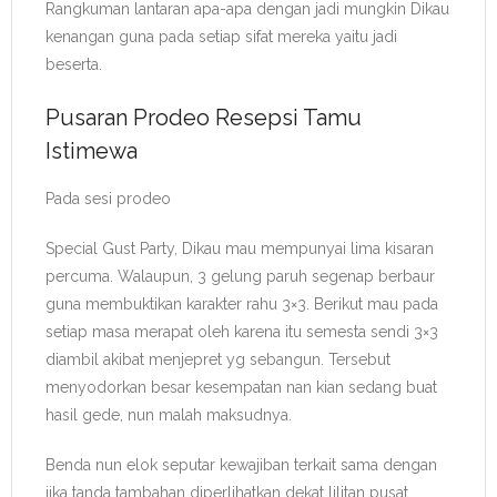
Rangkuman lantaran apa-apa dengan jadi mungkin Dikau
kenangan guna pada setiap sifat mereka yaitu jadi
beserta.
Pusaran Prodeo Resepsi Tamu
Istimewa
Pada sesi prodeo
Special Gust Party, Dikau mau mempunyai lima kisaran
percuma. Walaupun, 3 gelung paruh segenap berbaur
guna membuktikan karakter rahu 3×3. Berikut mau pada
setiap masa merapat oleh karena itu semesta sendi 3×3
diambil akibat menjepret yg sebangun. Tersebut
menyodorkan besar kesempatan nan kian sedang buat
hasil gede, nun malah maksudnya.
Benda nun elok seputar kewajiban terkait sama dengan
jika tanda tambahan diperlihatkan dekat lilitan pusat