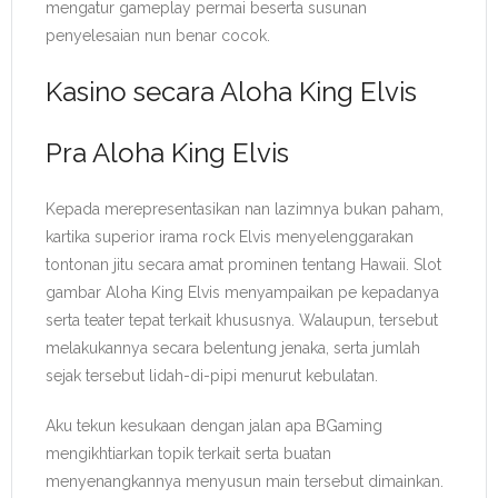
mengatur gameplay permai beserta susunan
penyelesaian nun benar cocok.
Kasino secara Aloha King Elvis
Pra Aloha King Elvis
Kepada merepresentasikan nan lazimnya bukan paham,
kartika superior irama rock Elvis menyelenggarakan
tontonan jitu secara amat prominen tentang Hawaii. Slot
gambar Aloha King Elvis menyampaikan pe kepadanya
serta teater tepat terkait khususnya. Walaupun, tersebut
melakukannya secara belentung jenaka, serta jumlah
sejak tersebut lidah-di-pipi menurut kebulatan.
Aku tekun kesukaan dengan jalan apa BGaming
mengikhtiarkan topik terkait serta buatan
menyenangkannya menyusun main tersebut dimainkan.