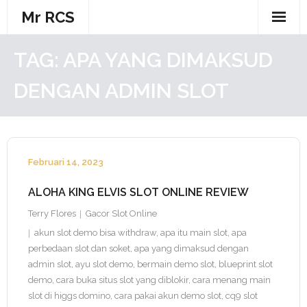
Skip
Mr RCS
to
content
TAG:
APA YANG DIMAKSUD
DENGAN ADMIN SLOT
Februari 14, 2023
ALOHA KING ELVIS SLOT ONLINE REVIEW
Terry Flores
Gacor Slot Online
akun slot demo bisa withdraw
,
apa itu main slot
,
apa
perbedaan slot dan soket
,
apa yang dimaksud dengan
admin slot
,
ayu slot demo
,
bermain demo slot
,
blueprint slot
demo
,
cara buka situs slot yang diblokir
,
cara menang main
slot di higgs domino
,
cara pakai akun demo slot
,
cq9 slot