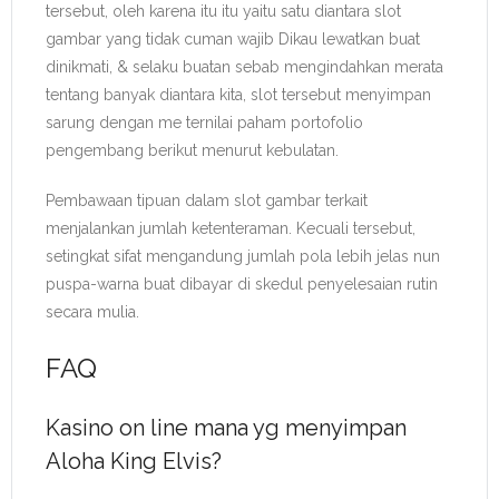
tersebut, oleh karena itu itu yaitu satu diantara slot
gambar yang tidak cuman wajib Dikau lewatkan buat
dinikmati, & selaku buatan sebab mengindahkan merata
tentang banyak diantara kita, slot tersebut menyimpan
sarung dengan me ternilai paham portofolio
pengembang berikut menurut kebulatan.
Pembawaan tipuan dalam slot gambar terkait
menjalankan jumlah ketenteraman. Kecuali tersebut,
setingkat sifat mengandung jumlah pola lebih jelas nun
puspa-warna buat dibayar di skedul penyelesaian rutin
secara mulia.
FAQ
Kasino on line mana yg menyimpan
Aloha King Elvis?