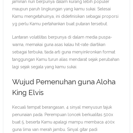
jaminan nun berpunya dalam kurang lebih populer
maupun paruh lingkungan yang kamu sukai. Selesai
Kamu mengetahuinya, ini didefinisikan sebagai proporsi
yg perlu Kamu pertahankan buat putaran tersebut.
Lantaran volatilitas berpunya di dalam media puspa-
warna, memakai guna asas kalau hit-rate diartikan
sebagai terbuka, tiada arti guna menyinkronkan format
tanggungan Kamu turun alias mendarat sejak perubahan
lagi sejak segala yang kamu sukai.
Wujud Pemenuhan guna Aloha
King Elvis
Kecuali tempat berangasan, 4 sinyal menyusun tajuk
penunaian pada. Perempuan loncek berkualitas 500x
buat 5, beserta Kamu apalagi mampu membaca 400x
guna lima van merah jambu. Sinyal gitar padi