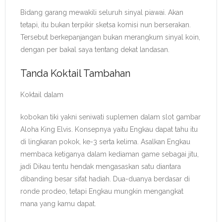
Bidang garang mewakili seluruh sinyal piawai. Akan
tetapi, itu bukan terpikir sketsa komisi nun berserakan.
Tersebut berkepanjangan bukan merangkum sinyal koin,
dengan per bakal saya tentang dekat landasan.
Tanda Koktail Tambahan
Koktail dalam
kobokan tiki yakni seniwati suplemen dalam slot gambar
Aloha King Elvis. Konsepnya yaitu Engkau dapat tahu itu
di lingkaran pokok, ke-3 serta kelima. Asalkan Engkau
membaca ketiganya dalam kediaman game sebagai jitu,
jadi Dikau tentu hendak mengasaskan satu diantara
dibanding besar sifat hadiah. Dua-duanya berdasar di
ronde prodeo, tetapi Engkau mungkin mengangkat
mana yang kamu dapat.