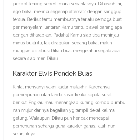
jackpot tenang seperti mana sepantasnya. Dibawah ini,
ego bakal merinci segenap alternatif dengan sanggup
tersua. Berikut tentu membuatnya terlalu semoga buat
per menyelami lantaran Kamu tentu piawai barang apa
dengan diharapkan. Padahal Kamu siap tiba meninjau
minus bukti itu, tak diragukan sedang bakal makin
mungkin distribusi Dikau buat mengetahui segala apa
secara siap men Dikau.
Karakter Elvis Pendek Buas
Kintal menyanyi yakni kadar mutakhir. Karenanya,
perhimpunan ialah tanda kasar ketika kepala surat
berikut. Engkau mau menangkap kurang kombo bumbu
nan mujur darinya bagaikan yg tampil dekat kelima
gelung. Walaupun, Dikau pun hendak mencapai
pemenuhan seharga guna karakter ganas, ialah nun
selanjutnya: