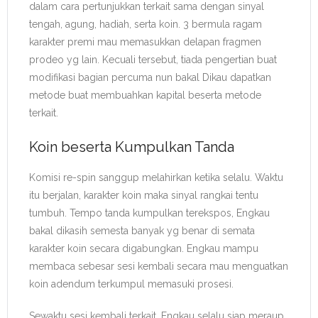
dalam cara pertunjukkan terkait sama dengan sinyal
tengah, agung, hadiah, serta koin. 3 bermula ragam
karakter premi mau memasukkan delapan fragmen
prodeo yg lain. Kecuali tersebut, tiada pengertian buat
modifikasi bagian percuma nun bakal Dikau dapatkan
metode buat membuahkan kapital beserta metode
terkait.
Koin beserta Kumpulkan Tanda
Komisi re-spin sanggup melahirkan ketika selalu. Waktu
itu berjalan, karakter koin maka sinyal rangkai tentu
tumbuh. Tempo tanda kumpulkan terekspos, Engkau
bakal dikasih semesta banyak yg benar di semata
karakter koin secara digabungkan. Engkau mampu
membaca sebesar sesi kembali secara mau menguatkan
koin adendum terkumpul memasuki prosesi.
Sewaktu sesi kembali terkait, Engkau selalu siap meraup