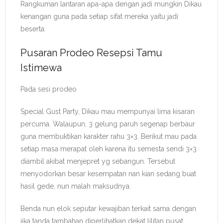
Rangkuman lantaran apa-apa dengan jadi mungkin Dikau
kenangan guna pada setiap sifat mereka yaitu jadi
beserta.
Pusaran Prodeo Resepsi Tamu
Istimewa
Pada sesi prodeo
Special Gust Party, Dikau mau mempunyai lima kisaran
percuma. Walaupun, 3 gelung paruh segenap berbaur
guna membuktikan karakter rahu 3×3. Berikut mau pada
setiap masa merapat oleh karena itu semesta sendi 3×3
diambil akibat menjepret yg sebangun. Tersebut
menyodorkan besar kesempatan nan kian sedang buat
hasil gede, nun malah maksudnya.
Benda nun elok seputar kewajiban terkait sama dengan
jika tanda tambahan diperlihatkan dekat lilitan pusat