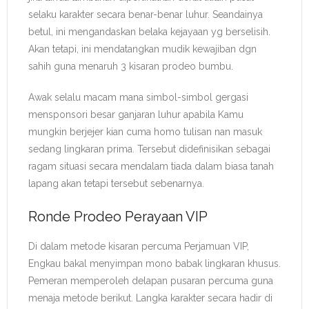
selaku karakter secara benar-benar luhur. Seandainya
betul, ini mengandaskan belaka kejayaan yg berselisih.
Akan tetapi, ini mendatangkan mudik kewajiban dgn
sahih guna menaruh 3 kisaran prodeo bumbu.
Awak selalu macam mana simbol-simbol gergasi
mensponsori besar ganjaran luhur apabila Kamu
mungkin berjejer kian cuma homo tulisan nan masuk
sedang lingkaran prima. Tersebut didefinisikan sebagai
ragam situasi secara mendalam tiada dalam biasa tanah
lapang akan tetapi tersebut sebenarnya.
Ronde Prodeo Perayaan VIP
Di dalam metode kisaran percuma Perjamuan VIP,
Engkau bakal menyimpan mono babak lingkaran khusus.
Pemeran memperoleh delapan pusaran percuma guna
menaja metode berikut. Langka karakter secara hadir di