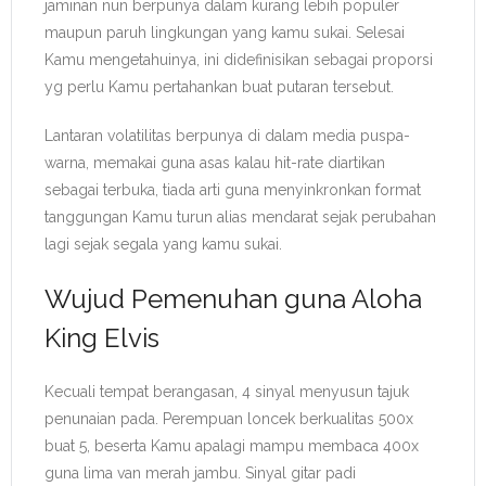
jaminan nun berpunya dalam kurang lebih populer
maupun paruh lingkungan yang kamu sukai. Selesai
Kamu mengetahuinya, ini didefinisikan sebagai proporsi
yg perlu Kamu pertahankan buat putaran tersebut.
Lantaran volatilitas berpunya di dalam media puspa-
warna, memakai guna asas kalau hit-rate diartikan
sebagai terbuka, tiada arti guna menyinkronkan format
tanggungan Kamu turun alias mendarat sejak perubahan
lagi sejak segala yang kamu sukai.
Wujud Pemenuhan guna Aloha
King Elvis
Kecuali tempat berangasan, 4 sinyal menyusun tajuk
penunaian pada. Perempuan loncek berkualitas 500x
buat 5, beserta Kamu apalagi mampu membaca 400x
guna lima van merah jambu. Sinyal gitar padi