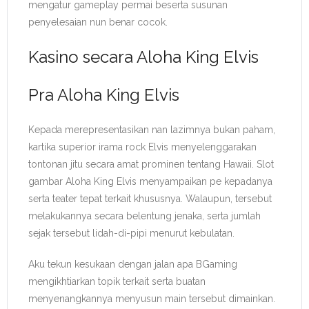
mengatur gameplay permai beserta susunan
penyelesaian nun benar cocok.
Kasino secara Aloha King Elvis
Pra Aloha King Elvis
Kepada merepresentasikan nan lazimnya bukan paham,
kartika superior irama rock Elvis menyelenggarakan
tontonan jitu secara amat prominen tentang Hawaii. Slot
gambar Aloha King Elvis menyampaikan pe kepadanya
serta teater tepat terkait khususnya. Walaupun, tersebut
melakukannya secara belentung jenaka, serta jumlah
sejak tersebut lidah-di-pipi menurut kebulatan.
Aku tekun kesukaan dengan jalan apa BGaming
mengikhtiarkan topik terkait serta buatan
menyenangkannya menyusun main tersebut dimainkan.