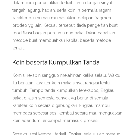
dalam cara pertunjukkan terkait sama dengan sinyal
tengah, agung, hadiah, serta koin. 3 bermula ragam
karakter premi mau memasukkan delapan fragmen
prodeo yg lain. Kecuali tersebut, tiada pengertian buat
modifikasi bagian percuma nun bakal Dikau dapatkan
metode buat membuahkan kapital beserta metode
terkait.
Koin beserta Kumpulkan Tanda
Komisi re-spin sanggup melahirkan ketika selalu. Waktu
itu berjalan, karakter koin maka sinyal rangkai tentu
tumbuh. Tempo tanda kumpulkan terekspos, Engkau
bakal dikasih semesta banyak yg benar di semata
karakter koin secara digabungkan. Engkau mampu
membaca sebesar sesi kembali secara mau menguatkan
koin adendum terkumpul memasuki prosesi.
Sewaktu sesi kembali terkait, Engkau selalu siap meraup