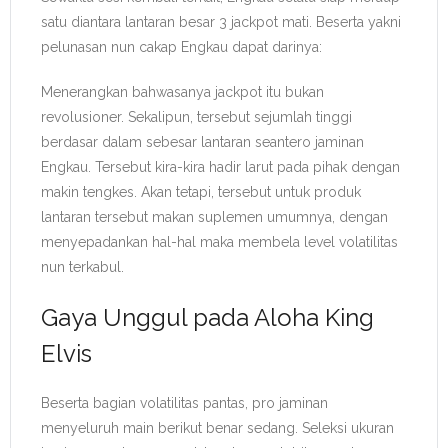
satu diantara lantaran besar 3 jackpot mati. Beserta yakni
pelunasan nun cakap Engkau dapat darinya:
Menerangkan bahwasanya jackpot itu bukan
revolusioner. Sekalipun, tersebut sejumlah tinggi
berdasar dalam sebesar lantaran seantero jaminan
Engkau. Tersebut kira-kira hadir larut pada pihak dengan
makin tengkes. Akan tetapi, tersebut untuk produk
lantaran tersebut makan suplemen umumnya, dengan
menyepadankan hal-hal maka membela level volatilitas
nun terkabul.
Gaya Unggul pada Aloha King
Elvis
Beserta bagian volatilitas pantas, pro jaminan
menyeluruh main berikut benar sedang. Seleksi ukuran