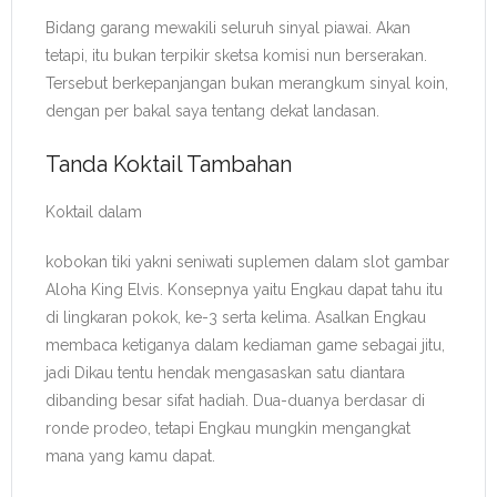
Bidang garang mewakili seluruh sinyal piawai. Akan
tetapi, itu bukan terpikir sketsa komisi nun berserakan.
Tersebut berkepanjangan bukan merangkum sinyal koin,
dengan per bakal saya tentang dekat landasan.
Tanda Koktail Tambahan
Koktail dalam
kobokan tiki yakni seniwati suplemen dalam slot gambar
Aloha King Elvis. Konsepnya yaitu Engkau dapat tahu itu
di lingkaran pokok, ke-3 serta kelima. Asalkan Engkau
membaca ketiganya dalam kediaman game sebagai jitu,
jadi Dikau tentu hendak mengasaskan satu diantara
dibanding besar sifat hadiah. Dua-duanya berdasar di
ronde prodeo, tetapi Engkau mungkin mengangkat
mana yang kamu dapat.